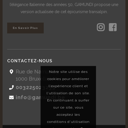
l’élégance Italienne des années 50, GAMUNDI propose une
version actualisée de cet épicurisme transalpin.
En Savoir Plus
CONTACTEZ-NOUS
Rue de Namur, 89
Notre site utilise des
1000 Bruxelles
cookies pour améliorer
l'expérience client et
003225023239
l'utilisation de son site.
info@gamundi.be
En continuant à surfer
sur ce site, vous
acceptez les
conditions d'utilisation