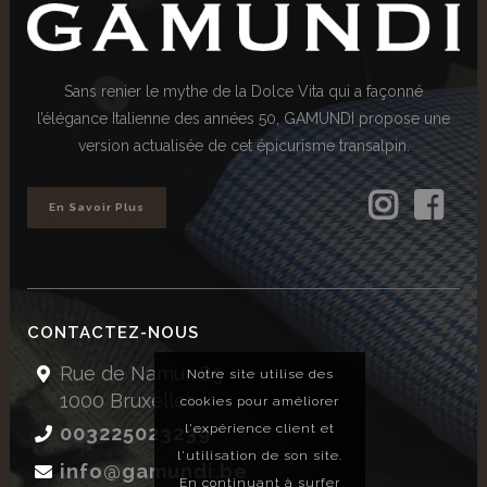
Sans renier le mythe de la Dolce Vita qui a façonné
l’élégance Italienne des années 50, GAMUNDI propose une
version actualisée de cet épicurisme transalpin.
En Savoir Plus
CONTACTEZ-NOUS
Rue de Namur, 89
Notre site utilise des
1000 Bruxelles
cookies pour améliorer
l'expérience client et
003225023239
l'utilisation de son site.
info@gamundi.be
En continuant à surfer