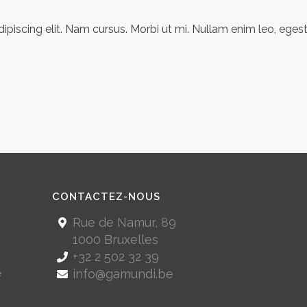
piscing elit. Nam cursus. Morbi ut mi. Nullam enim leo, egest
CONTACTEZ-NOUS
Rue de Namur, 89
1000 Bruxelles
+32 2 502 32 39
info@gamundi.be
e