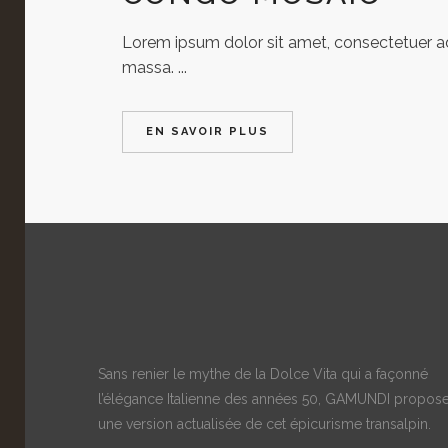
Lorem ipsum dolor sit amet, consectetuer adi
massa. ...
EN SAVOIR PLUS
Sans renier le mythe de la Dolce Vita qui a façonné
l’élégance Italienne des années 50, GAMUNDI propos
une version actualisée de cet épicurisme transalpin.