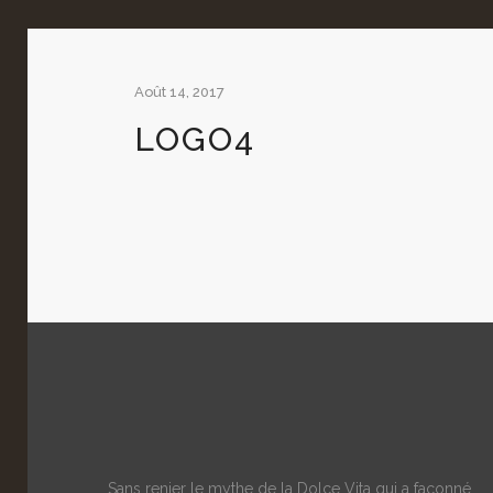
Août 14, 2017
LOGO4
Sans renier le mythe de la Dolce Vita qui a façonné