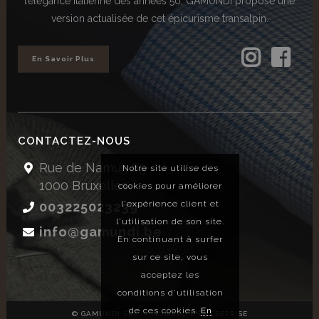
l’élégance Italienne des années 50, GAMUNDI propose une
version actualisée de cet épicurisme transalpin.
En Savoir Plus
CONTACTEZ-NOUS
Rue de Namur, 89
Notre site utilise des
1000 Bruxelles
cookies pour améliorer
l'expérience client et
003225023239
l'utilisation de son site.
info@gamundi.be
En continuant à surfer
sur ce site, vous
acceptez les
conditions d'utilisation
de ces cookies.
En
© GAMUNDI SRL – NUMÉRO D’ENTREPRISE